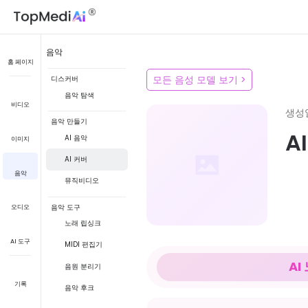
음악
홈 페이지
모든 음성 모델 보기
>
디스커버
음악 탐색
비디오
생성
음악 만들기
A
AI 음악
이미지
AI 커버
음악
뮤직비디오
음악 도구
오디오
노래 립싱크
AI 도구
MIDI 편집기
AI
음원 분리기
기록
음악 후크