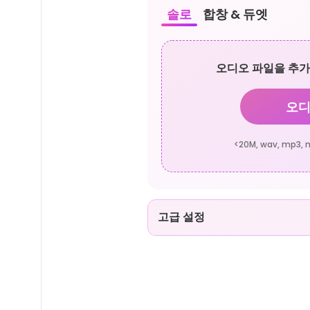
솔로
합창 & 듀엣
오디오 파일을 추
오디
<20M, wav, mp3, m4
고급 설정