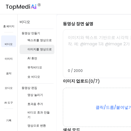
비디오
동영상 장면 설명
홈 페이지
동영상 만들기
이미지와 텍스트 기반으로 시각적 
텍스트를 영상으로
작. 예: @Image 1과 @Image 2
비디오
이미지를 영상으로
AI 휴먼
이미지
뮤직비디오
0 / 2000
음악
숏 비디오
이미지 업로드
(0/7)
동영상 편집
오디오
영상 늘리기
AI 도구
효과음 추가
클릭/드롭/붙여넣
비디오 효과 만들
기
기록
영상으로 변환
생성 모드