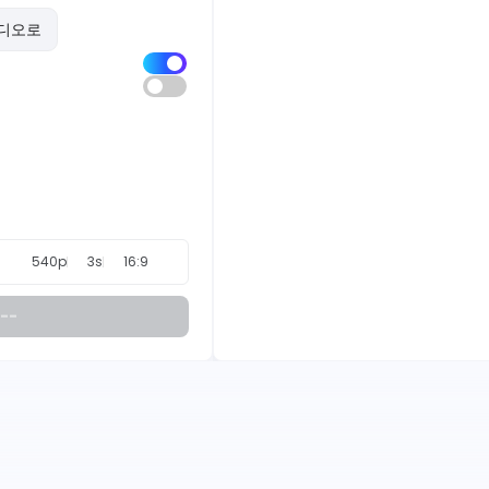
디오로
540p
3s
16:9
--