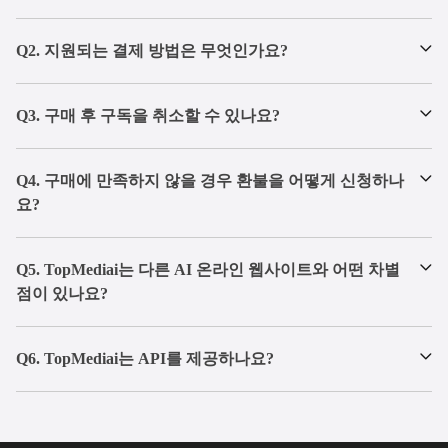
전문 음성 클론
Q2. 지원되는 결제 방법은 무엇인가요?
창의적인 음성 디자인
AI 커버
Q3. 구매 후 구독을 취소할 수 있나요?
동시 생성 수
1
Q4. 구매에 만족하지 않을 경우 환불을 어떻게 신청하나
노래 커버
요?
음성 변조
Q5. TopMediai는 다른 AI 온라인 웹사이트와 어떤 차별
점이 있나요?
맞춤 음성 모델 훈련
공유 가능한 영상 만들기
Q6. TopMediai는 API를 제공하나요?
듀엣 & 합창
피치·리버브 조정