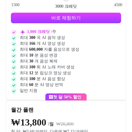
1500
4500
3000
크레딧
바로 체험하기
3,000 크레딧
/주
최대
300
곡 AI 음악 생성
최대
166
개 AI 영상 생성
최대
600,000
자를 음성으로 생성
최대
10
분 음성 변경
최대
30
개 음성 복제
최대
100
회 AI 노래 커버 생성
최대
12
분 립싱크 영상 생성
최대
100
분 AI 음성 향상
최대
60
분 AI 영상 번역
일반 지원
첫 달 50% 할인
월간 플랜
₩13,800
/월
₩26,800
첫 달:
₩3.68
/크레딧; 다음에
₩7.15
/크레딧.