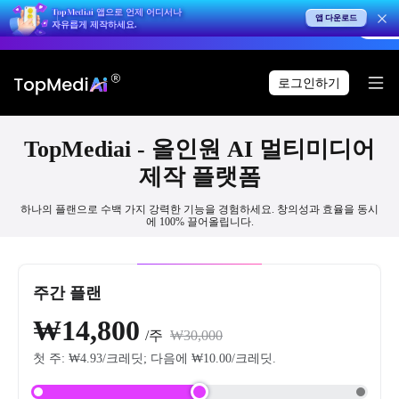
TopMediai 앱으로
언제 어디서나
앱 다운로드
상 생성으로, 압도적으로 생생한 리얼리즘을 경험하세요.
바로 체험
자유롭게 제작하세요.
로그인하기
TopMediai - 올인원 AI 멀티미디어
제작 플랫폼
하나의 플랜으로 수백 가지 강력한 기능을 경험하세요. 창의성과 효율을 동시
에 100% 끌어올립니다.
첫 주 50% 할인
주간 플랜
₩14,800
/주
₩30,000
첫 주:
₩4.93
/크레딧; 다음에
₩10.00
/크레딧.