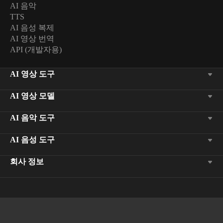
AI 음악
텍스트/이미지를 이미지로
TTS
AI 음성 복제
다중 참조 이미지 변환
AI 영상 번역
API (개발자용)
고급 이미지 편집
AI 영상 도구
무제한 다운로드
AI 영상 모델
AI 음성 향상기
AI 음악 도구
AI 노이즈 제거기
AI 음성 도구
음성 밝기 조정
회사 정보
볼륨 균등화
발화 부드러움 최적화