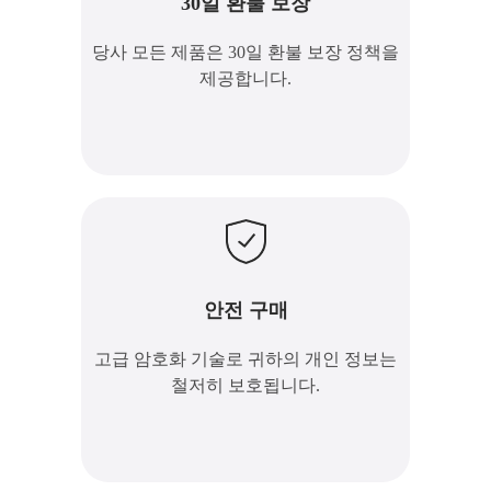
30일 환불 보장
노래 길이 연장
당사 모든 제품은 30일 환불 보장 정책을
제공합니다.
보컬 분리
노래 립싱크
음원 분리
MIDI 및 코드 시트 내보내
기
가수 선택
안전 구매
고급 암호화 기술로 귀하의 개인 정보는
샘플 오디오
철저히 보호됩니다.
오디오 업로드
개사