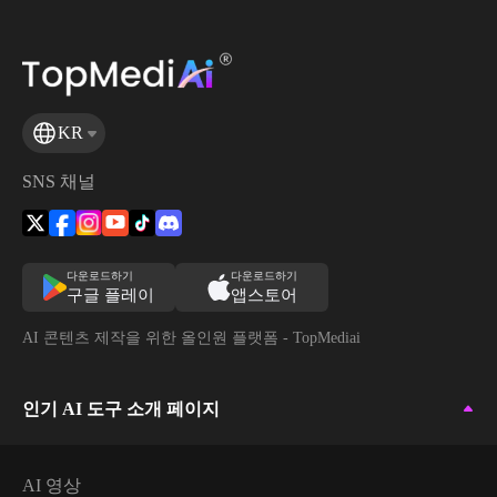
최고 속도
자동 음질 향상
KR
무제한 다운로드
SNS 채널
AI 이미지 생성기
동시 생성 수
1
다운로드하기
다운로드하기
구글 플레이
앱스토어
지원 모델
AI 콘텐츠 제작을 위한 올인원 플랫폼 - TopMediai
Google Nano Banana
Nano Banana - Pro
Grok
인기 AI 도구 소개 페이지
Seedream 5.0 Lite
Seedream 4.5
Z-Image Turbo
AI 영상