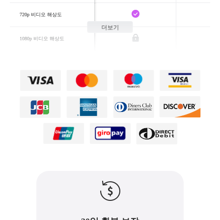
720p 비디오 해상도
더보기
1080p 비디오 해상도
워터마크 없음
상업적 사용 허용
AI 음악 만들기
동시 생성 수
1
지원 모델
다음
TopMediai Fast
다음만 지원
TopMe
TopMediai 4.0
TopMe
TopMediai 4.5
TopMediai Fast
TopMe
TopMediai 4.5 Plus
TopMe
TopMediai 5.0