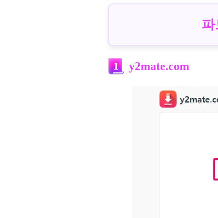
파
1
y2mate.com